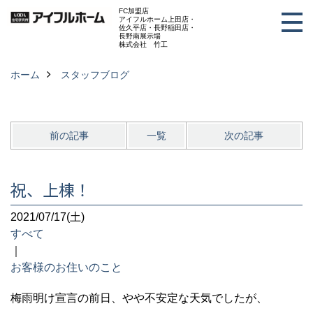
FC加盟店
アイフルホーム上田店・
佐久平店・長野稲田店・
長野南展示場
株式会社 竹工
ホーム
スタッフブログ
前の記事
一覧
次の記事
祝、上棟！
2021/07/17(土)
すべて
｜
お客様のお住いのこと
梅雨明け宣言の前日、やや不安定な天気でしたが、