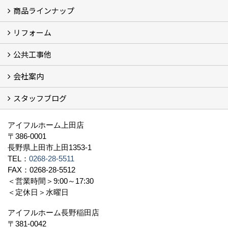
商品ラインナップ
フォトギャラリー
モデルハウス (7)
現場レポート
完工事例
お客様の声
リフォーム
商品ラインアップ一覧
FAVO（フェイボ）【自由設計】
Lodina（ロディナ）【規格住宅】
全館空調システム
公共工事他
コンセプト (2)
選ばれる理由
施工実例（フォトギャラリー）
会社案内
建築工事 実績
土木工事 実績
一般建築(別荘)
公共工事部スタッフ紹介
スタッフブログ
社長挨拶
会社概要
採用情報
アクセス
スタッフ紹介
スタッフブログ
資格取得一覧
プライバシーポリシー
地域貢献 (3)
すべて
アイフルホーム上田店
〒386-0001
長野県上田市上田1353-1
TEL：
0268-28-5511
FAX：0268-28-5512
＜営業時間＞9:00～17:30
＜定休日＞水曜日
アイフルホーム長野稲田店
〒381-0042