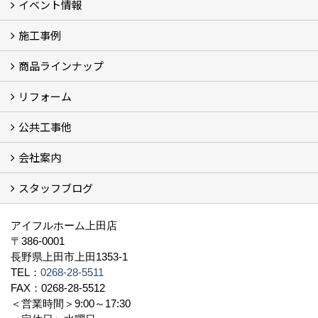
イベント情報
施工事例
イベント予告
過去のイベント
商品ラインナップ
フォトギャラリー
モデルハウス (7)
現場レポート
完工事例
お客様の声
リフォーム
商品ラインアップ一覧
FAVO（フェイボ）【自由設計】
Lodina（ロディナ）【規格住宅】
全館空調システム
公共工事他
コンセプト (2)
選ばれる理由
施工実例（フォトギャラリー）
会社案内
建築工事 実績
土木工事 実績
一般建築(別荘)
公共工事部スタッフ紹介
スタッフブログ
社長挨拶
会社概要
採用情報
アクセス
スタッフ紹介
スタッフブログ
資格取得一覧
プライバシーポリシー
地域貢献 (3)
すべて
アイフルホーム上田店
〒386-0001
長野県上田市上田1353-1
TEL：
0268-28-5511
FAX：0268-28-5512
＜営業時間＞9:00～17:30