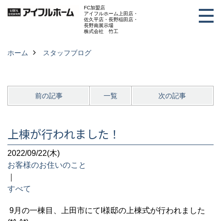
FC加盟店
アイフルホーム上田店・
佐久平店・長野稲田店・
長野南展示場
株式会社 竹工
ホーム
スタッフブログ
前の記事
一覧
次の記事
上棟が行われました！
2022/09/22(木)
お客様のお住いのこと
｜
すべて
9月の一棟目、上田市にてI様邸の上棟式が行われました