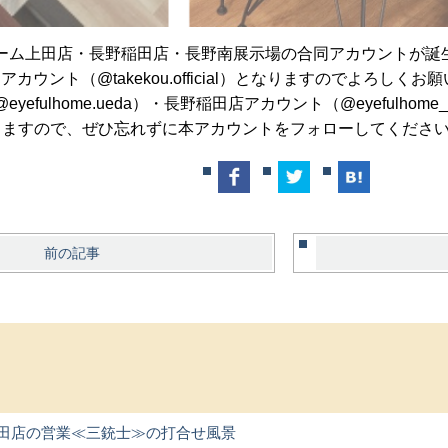
ーム上田店・長野稲田店・長野南展示場の合同アカウントが誕
カウント（@takekou.official）となりますのでよろしくお
fulhome.ueda）・長野稲田店アカウント（@eyefulhome_na
りますので、ぜひ忘れずに本アカウントをフォローしてくださ
前の記事
田店の営業≪三銃士≫の打合せ風景