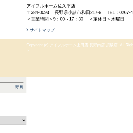
アイフルホーム佐久平店
日々のこと）
〒384-0093
長野県小諸市和田217-8
TEL：
0267-4
＜営業時間＞9：00～17：30
＜定休日＞水曜日
サイトマップ
月
木
金
土
Copyright (c) アイフルホーム上田店 長野南店 須坂店. All Rights
1
ト
6
7
8
13
14
15
20
21
22
27
28
29
翌月