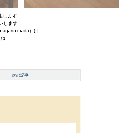
生します
願いします
gano.inada）は
いね
次の記事