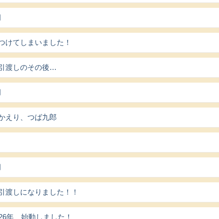
月
つけてしまいました！
引渡しのその後…
月
かえり、つば九郎
月
引渡しになりました！！
026年 始動しました！