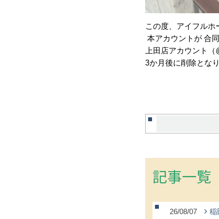
この度、アイフルホ
本アカウントが 合同ア
上田店アカウント（@eye
3か月後に削除とな
記事一覧
26/08/07
稲