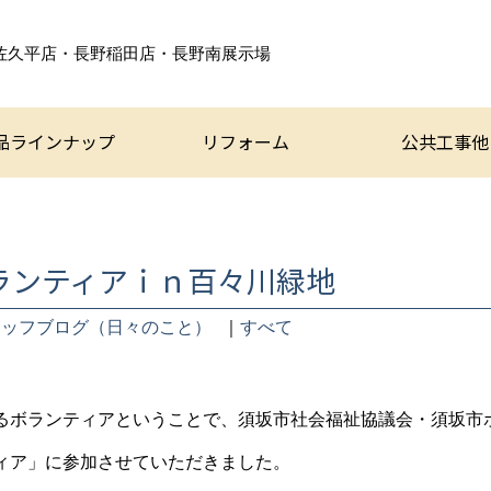
佐久平店・長野稲田店・
長野南展示場
品ラインナップ
リフォーム
公共工事他
ランティアｉｎ百々川緑地
タッフブログ（日々のこと）
｜
すべて
るボランティアということで、須坂市社会福祉協議会・須坂市
ィア」に参加させていただきました。