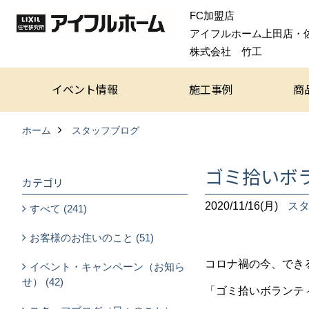
FC加盟店
アイフルホーム上田店・
株式会社 竹工
イベント情報
施工事例
商
ホーム
スタッフブログ
ゴミ拾いボ
カテゴリ
2020/11/16(月)
ス
すべて (241)
お客様のお住いのこと (51)
コロナ禍の今、でき
イベント・キャンペーン（お知ら
せ） (42)
「ゴミ拾いボランテ