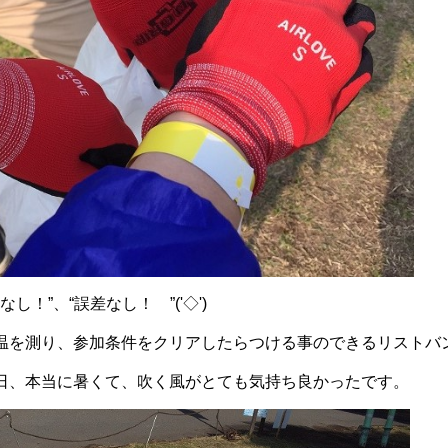
し！”、“誤差なし！ ”('◇')ゞ
を測り、参加条件をクリアしたらつける事のできるリストバンドで
日、本当に暑くて、吹く風がとても気持ち良かったです。