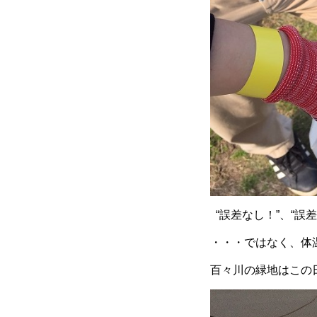
“誤差なし！”、“誤差な
・・・ではなく、体温
百々川の緑地はこの