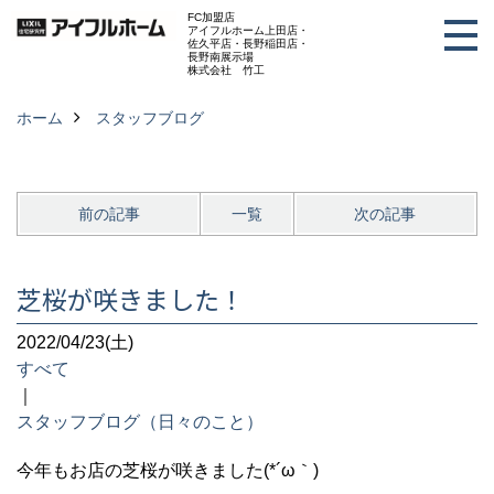
FC加盟店
アイフルホーム上田店・
佐久平店・長野稲田店・
長野南展示場
株式会社 竹工
ホーム
スタッフブログ
前の記事
一覧
次の記事
芝桜が咲きました！
2022/04/23(土)
すべて
｜
スタッフブログ（日々のこと）
今年もお店の芝桜が咲きました(*´ω｀)