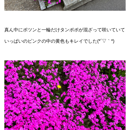
真ん中にポツンと一輪だけタンポポが混ざって咲いていて
いっぱいのピンクの中の黄色もキレイでした(*´▽｀*)