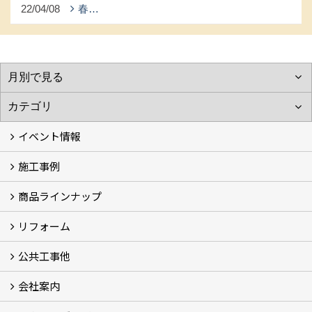
22/04/08
春…
イベント情報
施工事例
イベント予告
過去のイベント
商品ラインナップ
フォトギャラリー
モデルハウス (7)
現場レポート
完工事例
お客様の声
リフォーム
商品ラインアップ一覧
FAVO（フェイボ）【自由設計】
Lodina（ロディナ）【規格住宅】
全館空調システム
公共工事他
コンセプト (2)
選ばれる理由
施工実例（フォトギャラリー）
会社案内
建築工事 実績
土木工事 実績
一般建築(別荘)
公共工事部スタッフ紹介