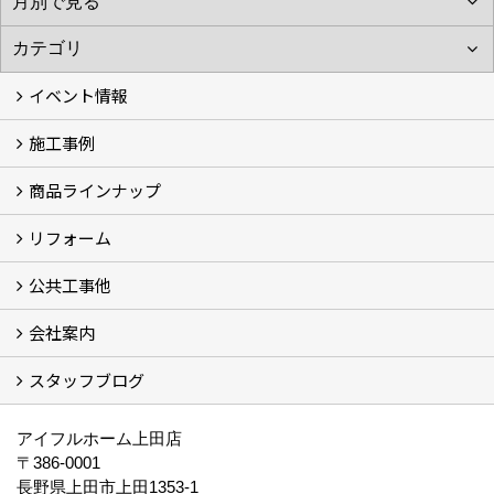
イベント情報
施工事例
イベント予告
過去のイベント
商品ラインナップ
フォトギャラリー
モデルハウス (7)
現場レポート
完工事例
お客様の声
リフォーム
商品ラインアップ一覧
FAVO（フェイボ）【自由設計】
Lodina（ロディナ）【規格住宅】
全館空調システム
公共工事他
コンセプト (2)
選ばれる理由
施工実例（フォトギャラリー）
会社案内
建築工事 実績
土木工事 実績
一般建築(別荘)
公共工事部スタッフ紹介
スタッフブログ
社長挨拶
会社概要
採用情報
アクセス
スタッフ紹介
スタッフブログ
資格取得一覧
プライバシーポリシー
地域貢献 (3)
すべて
アイフルホーム上田店
〒386-0001
長野県上田市上田1353-1