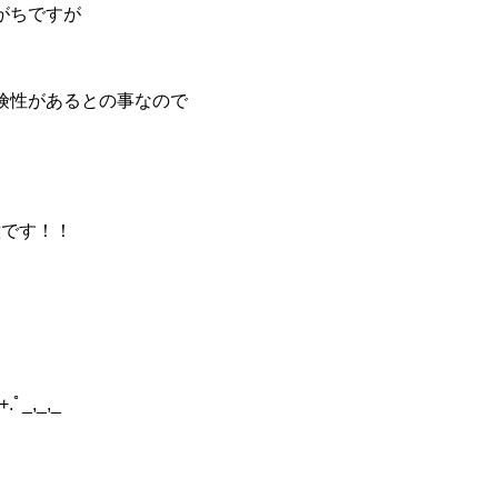
がちですが
険性があるとの事なので
意です！！
_,_,_