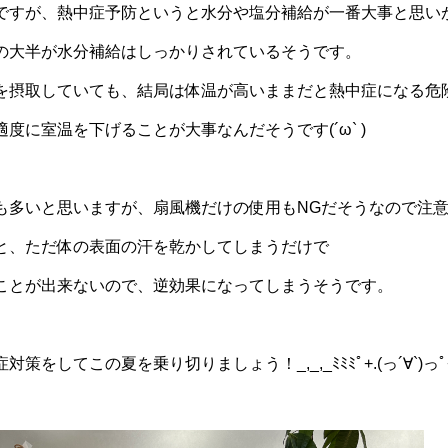
ですが、熱中症予防というと水分や塩分補給が一番大事と思い
の大半が水分補給はしっかりされているそうです。
を摂取していても、結局は
体
温が高いままだと熱中症になる危
度に室温を下げることが大事なんだそうです(´ω` )
も多いと思いますが、扇風機だけの使用もNGだそうなので注
と、ただ体の表面の汗を乾かしてしまうだけで
ことが出来ないので、逆効果になってしまうそうです。
をしてこの夏を乗り切りましょう！_,_,_ﾐﾐﾐﾟ+.(っ´∀`)っﾟ+.ﾟ