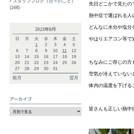
スタッフブログ（日々のこと）
先日どこかで見たの
(168)
熱中症で運ばれる人
どんなに水分や塩分
2023年8月
日
月
火
水
木
金
土
やはりエアコン等で適
1
2
3
4
5
6
7
8
9
10
11
12
13
14
15
16
17
18
19
ちなみにご存じの方
20
21
22
23
24
25
26
27
28
29
30
31
空気が冷えていない
前月
翌月
体内の温度を下げる
アーカイブ
皆さんも正しい熱中症対策