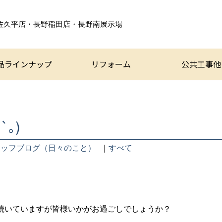
佐久平店・長野稲田店・
長野南展示場
品ラインナップ
リフォーム
公共工事他
`｡)
タッフブログ（日々のこと）
｜
すべて
続いていますが皆様いかがお過ごしでしょうか？