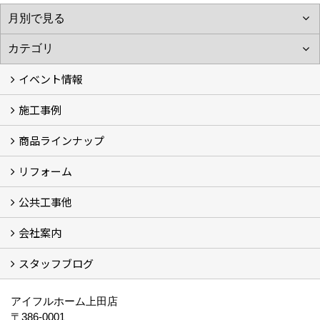
イベント情報
施工事例
イベント予告
過去のイベント
商品ラインナップ
フォトギャラリー
モデルハウス (7)
現場レポート
完工事例
お客様の声
リフォーム
商品ラインアップ一覧
FAVO（フェイボ）【自由設計】
Lodina（ロディナ）【規格住宅】
全館空調システム
公共工事他
コンセプト (2)
選ばれる理由
施工実例（フォトギャラリー）
会社案内
建築工事 実績
土木工事 実績
一般建築(別荘)
公共工事部スタッフ紹介
スタッフブログ
社長挨拶
会社概要
採用情報
アクセス
スタッフ紹介
スタッフブログ
資格取得一覧
プライバシーポリシー
地域貢献 (3)
すべて
アイフルホーム上田店
〒386-0001