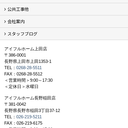
公共工事他
コンセプト (2)
選ばれる理由
施工実例（フォトギャラリー）
会社案内
建築工事 実績
土木工事 実績
一般建築(別荘)
公共工事部スタッフ紹介
スタッフブログ
社長挨拶
会社概要
採用情報
アクセス
スタッフ紹介
スタッフブログ
資格取得一覧
プライバシーポリシー
地域貢献 (3)
すべて
アイフルホーム上田店
〒386-0001
長野県上田市上田1353-1
TEL：
0268-28-5511
FAX：0268-28-5512
＜営業時間＞9:00～17:30
＜定休日＞水曜日
アイフルホーム長野稲田店
〒381-0042
長野県長野市稲田3丁目37-12
TEL：
026-219-5211
FAX：026-219-6175