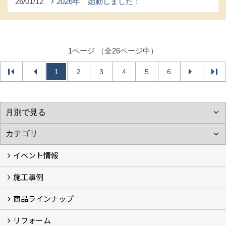
26/01/12
2026年 始動しました！
1ページ （全26ページ中）
1
2
3
4
5
6
イベント情報
施工事例
イベント予告
過去のイベント
商品ラインナップ
フォトギャラリー
モデルハウス (7)
現場レポート
完工事例
お客様の声
リフォーム
商品ラインアップ一覧
FAVO（フェイボ）【自由設計】
Lodina（ロディナ）【規格住宅】
全館空調システム