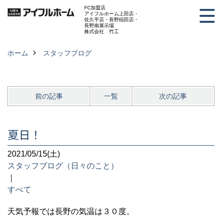
FC加盟店
アイフルホーム上田店・
佐久平店・長野稲田店・
長野南展示場
株式会社 竹工
ホーム
スタッフブログ
前の記事
一覧
次の記事
夏日！
2021/05/15(土)
スタッフブログ（日々のこと）
｜
すべて
天気予報では長野の気温は３０度。