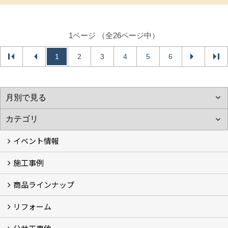
1ページ （全26ページ中）
1
2
3
4
5
6
イベント情報
施工事例
イベント予告
過去のイベント
商品ラインナップ
フォトギャラリー
モデルハウス (7)
現場レポート
完工事例
お客様の声
リフォーム
商品ラインアップ一覧
FAVO（フェイボ）【自由設計】
Lodina（ロディナ）【規格住宅】
全館空調システム
コンセプト (2)
選ばれる理由
施工実例（フォトギャラリー）