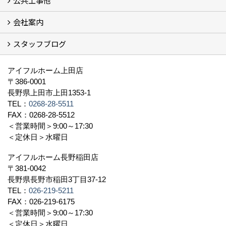
公共工事他
会社案内
建築工事 実績
土木工事 実績
一般建築(別荘)
公共工事部スタッフ紹介
スタッフブログ
社長挨拶
会社概要
採用情報
アクセス
スタッフ紹介
スタッフブログ
資格取得一覧
プライバシーポリシー
地域貢献 (3)
すべて
アイフルホーム上田店
〒386-0001
長野県上田市上田1353-1
TEL：
0268-28-5511
FAX：0268-28-5512
＜営業時間＞9:00～17:30
＜定休日＞水曜日
アイフルホーム長野稲田店
〒381-0042
長野県長野市稲田3丁目37-12
TEL：
026-219-5211
FAX：026-219-6175
＜営業時間＞9:00～17:30
＜定休日＞水曜日