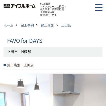
FC加盟店
アイフルホーム上田店・
佐久平店・長野稲田店・
長野南展示場
株式会社 竹工
ホーム
完工事例
施工店別
上田店
FAVO for DAYS
上田市 N様邸
施工店別｜上田店