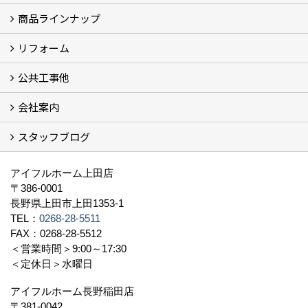
商品ラインナップ
フォトギャラリー
モデルハウス (7)
現場レポート
完工事例
お客様の声
リフォーム
商品ラインアップ一覧
FAVO（フェイボ）【自由設計】
Lodina（ロディナ）【規格住宅】
全館空調システム
公共工事他
コンセプト (2)
選ばれる理由
施工実例（フォトギャラリー）
会社案内
建築工事 実績
土木工事 実績
一般建築(別荘)
公共工事部スタッフ紹介
スタッフブログ
社長挨拶
会社概要
採用情報
アクセス
スタッフ紹介
スタッフブログ
資格取得一覧
プライバシーポリシー
地域貢献 (3)
すべて
アイフルホーム上田店
〒386-0001
長野県上田市上田1353-1
TEL：
0268-28-5511
FAX：0268-28-5512
＜営業時間＞9:00～17:30
＜定休日＞水曜日
アイフルホーム長野稲田店
〒381-0042