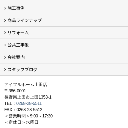
施工事例
イベント予告
過去のイベント
商品ラインナップ
フォトギャラリー
モデルハウス (7)
現場レポート
完工事例
お客様の声
リフォーム
商品ラインアップ一覧
FAVO（フェイボ）【自由設計】
Lodina（ロディナ）【規格住宅】
全館空調システム
公共工事他
コンセプト (2)
選ばれる理由
施工実例（フォトギャラリー）
会社案内
建築工事 実績
土木工事 実績
一般建築(別荘)
公共工事部スタッフ紹介
スタッフブログ
社長挨拶
会社概要
採用情報
アクセス
スタッフ紹介
スタッフブログ
資格取得一覧
プライバシーポリシー
地域貢献 (3)
すべて
アイフルホーム上田店
〒386-0001
長野県上田市上田1353-1
TEL：
0268-28-5511
FAX：0268-28-5512
＜営業時間＞9:00～17:30
＜定休日＞水曜日