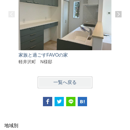
家族と過ごすFAVOの家
シンプルで
軽井沢町 N様邸
千曲市 
一覧へ戻る
地域別