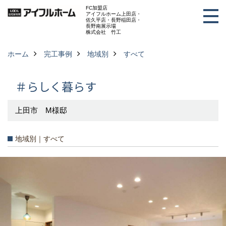
FC加盟店
アイフルホーム上田店・
佐久平店・長野稲田店・
長野南展示場
株式会社 竹工
ホーム
完工事例
地域別
すべて
＃らしく暮らす
上田市 M様邸
地域別｜すべて