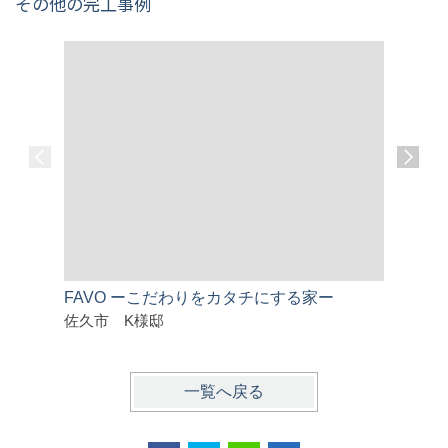
その他の完工事例
FAVO ーこだわりをカタチにする家ー
家族と過
佐久市 K様邸
佐久市 
一覧へ戻る