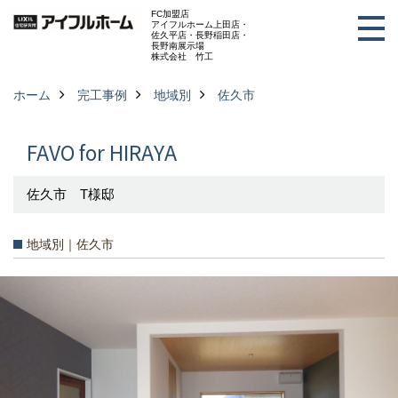
FC加盟店
アイフルホーム上田店・
佐久平店・長野稲田店・
長野南展示場
株式会社 竹工
ホーム
完工事例
地域別
佐久市
FAVO for HIRAYA
佐久市 T様邸
地域別｜佐久市