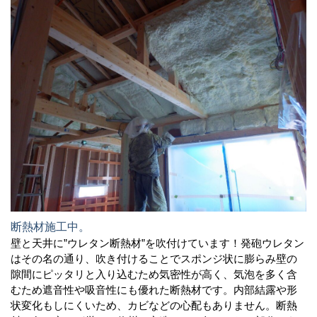
断熱材施工中。
壁と天井に”ウレタン断熱材”を吹付けています！発砲ウレタン
はその名の通り、吹き付けることでスポンジ状に膨らみ壁の
隙間にピッタリと入り込むため気密性が高く、気泡を多く含
むため遮音性や吸音性にも優れた断熱材です。内部結露や形
状変化もしにくいため、カビなどの心配もありません。断熱