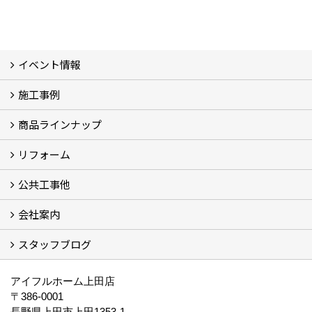
イベント情報
施工事例
イベント予告
過去のイベント
商品ラインナップ
フォトギャラリー
モデルハウス (7)
現場レポート
完工事例
お客様の声
リフォーム
商品ラインアップ一覧
FAVO（フェイボ）【自由設計】
Lodina（ロディナ）【規格住宅】
全館空調システム
公共工事他
コンセプト (2)
選ばれる理由
施工実例（フォトギャラリー）
会社案内
建築工事 実績
土木工事 実績
一般建築(別荘)
公共工事部スタッフ紹介
スタッフブログ
社長挨拶
会社概要
採用情報
アクセス
スタッフ紹介
スタッフブログ
資格取得一覧
プライバシーポリシー
地域貢献 (3)
すべて
アイフルホーム上田店
〒386-0001
長野県上田市上田1353-1