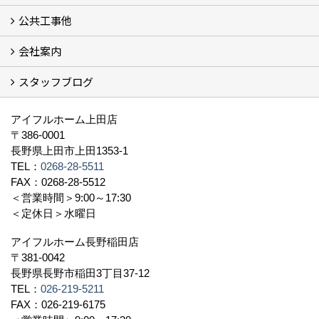
公共工事他
コンセプト (2)
選ばれる理由
施工実例（フォトギャラリー）
会社案内
建築工事 実績
土木工事 実績
一般建築(別荘)
公共工事部スタッフ紹介
スタッフブログ
社長挨拶
会社概要
採用情報
アクセス
スタッフ紹介
スタッフブログ
資格取得一覧
プライバシーポリシー
地域貢献 (3)
すべて
アイフルホーム上田店
〒386-0001
長野県上田市上田1353-1
TEL：
0268-28-5511
FAX：0268-28-5512
＜営業時間＞9:00～17:30
＜定休日＞水曜日
アイフルホーム長野稲田店
〒381-0042
長野県長野市稲田3丁目37-12
TEL：
026-219-5211
FAX：026-219-6175