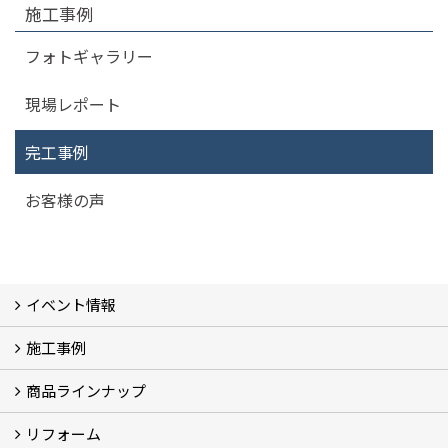
施工事例
フォトギャラリー
現場レポート
完工事例
お客様の声
イベント情報
施工事例
イベント予告
過去のイベント
商品ラインナップ
フォトギャラリー
モデルハウス (7)
現場レポート
完工事例
お客様の声
リフォーム
商品ラインアップ一覧
FAVO（フェイボ）【自由設計】
Lodina（ロディナ）【規格住宅】
全館空調システム