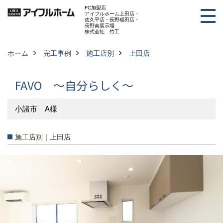
FC加盟店
アイフルホーム上田店・
佐久平店・長野稲田店・
長野南展示場
株式会社 竹工
ホーム
完工事例
施工店別
上田店
FAVO ～自分らしく～
小諸市 A様
施工店別｜上田店