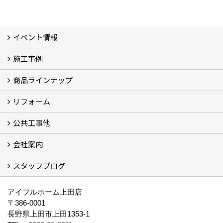
イベント情報
施工事例
イベント予告
過去のイベント
商品ラインナップ
フォトギャラリー
モデルハウス (7)
現場レポート
完工事例
お客様の声
リフォーム
商品ラインアップ一覧
FAVO（フェイボ）【自由設計】
Lodina（ロディナ）【規格住宅】
全館空調システム
公共工事他
コンセプト (2)
選ばれる理由
施工実例（フォトギャラリー）
会社案内
建築工事 実績
土木工事 実績
一般建築(別荘)
公共工事部スタッフ紹介
スタッフブログ
社長挨拶
会社概要
採用情報
アクセス
スタッフ紹介
スタッフブログ
資格取得一覧
プライバシーポリシー
地域貢献 (3)
すべて
アイフルホーム上田店
〒386-0001
長野県上田市上田1353-1