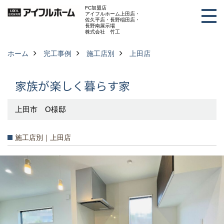
FC加盟店
アイフルホーム上田店・
佐久平店・長野稲田店・
長野南展示場
株式会社 竹工
ホーム
完工事例
施工店別
上田店
家族が楽しく暮らす家
上田市 O様邸
施工店別｜上田店