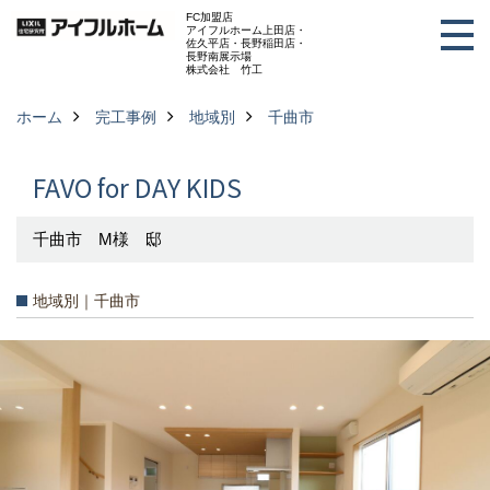
FC加盟店
アイフルホーム上田店・
佐久平店・長野稲田店・
長野南展示場
株式会社 竹工
ホーム
完工事例
地域別
千曲市
FAVO for DAY KIDS
千曲市 M様 邸
地域別｜千曲市