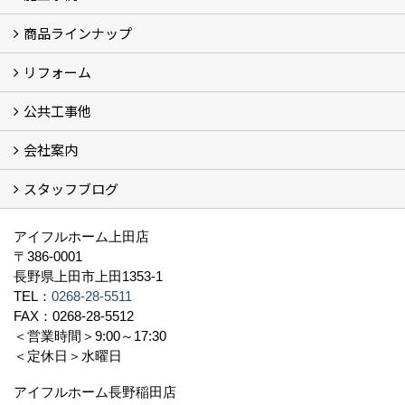
商品ラインナップ
フォトギャラリー
モデルハウス (7)
現場レポート
完工事例
お客様の声
リフォーム
商品ラインアップ一覧
FAVO（フェイボ）【自由設計】
Lodina（ロディナ）【規格住宅】
全館空調システム
公共工事他
コンセプト (2)
選ばれる理由
施工実例（フォトギャラリー）
会社案内
建築工事 実績
土木工事 実績
一般建築(別荘)
公共工事部スタッフ紹介
スタッフブログ
社長挨拶
会社概要
採用情報
アクセス
スタッフ紹介
スタッフブログ
資格取得一覧
プライバシーポリシー
地域貢献 (3)
すべて
アイフルホーム上田店
〒386-0001
長野県上田市上田1353-1
TEL：
0268-28-5511
FAX：0268-28-5512
＜営業時間＞9:00～17:30
＜定休日＞水曜日
アイフルホーム長野稲田店