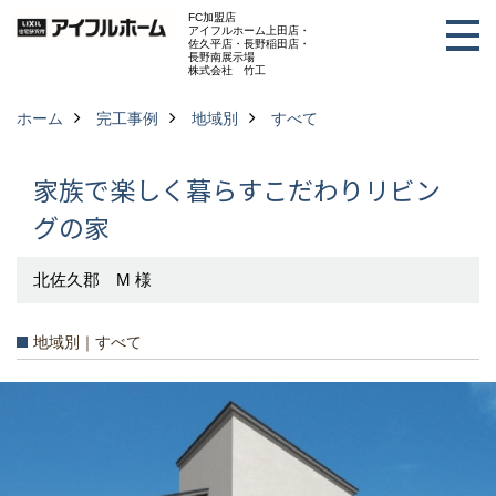
FC加盟店
アイフルホーム上田店・
佐久平店・長野稲田店・
長野南展示場
株式会社 竹工
ホーム
完工事例
地域別
すべて
家族で楽しく暮らすこだわりリビン
グの家
北佐久郡 M 様
地域別｜すべて