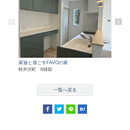
家族と過ごすFAVOの家
シンプルで
軽井沢町 N様邸
千曲市 
一覧へ戻る