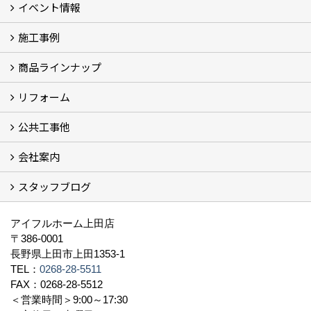
イベント情報
施工事例
イベント予告
過去のイベント
商品ラインナップ
フォトギャラリー
モデルハウス (7)
現場レポート
完工事例
お客様の声
リフォーム
商品ラインアップ一覧
FAVO（フェイボ）【自由設計】
Lodina（ロディナ）【規格住宅】
全館空調システム
公共工事他
コンセプト (2)
選ばれる理由
施工実例（フォトギャラリー）
会社案内
建築工事 実績
土木工事 実績
一般建築(別荘)
公共工事部スタッフ紹介
スタッフブログ
社長挨拶
会社概要
採用情報
アクセス
スタッフ紹介
スタッフブログ
資格取得一覧
プライバシーポリシー
地域貢献 (3)
すべて
アイフルホーム上田店
〒386-0001
長野県上田市上田1353-1
TEL：
0268-28-5511
FAX：0268-28-5512
＜営業時間＞9:00～17:30