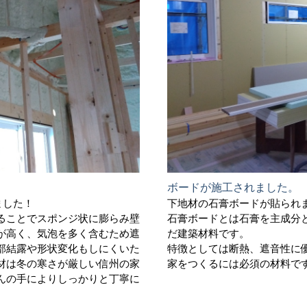
ボードが施工されました。
ました！
下地材の石膏ボードが貼られ
ることでスポンジ状に膨らみ壁
石膏ボードとは石膏を主成分
が高く、気泡を多く含むため遮
だ建築材料です。
部結露や形状変化もしにくいた
特徴としては断熱、遮音性に
材は冬の寒さが厳しい信州の家
家をつくるには必須の材料で
んの手によりしっかりと丁寧に