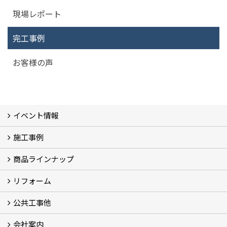
現場レポート
完工事例
お客様の声
イベント情報
施工事例
イベント予告
過去のイベント
商品ラインナップ
フォトギャラリー
モデルハウス (7)
現場レポート
完工事例
お客様の声
リフォーム
商品ラインアップ一覧
FAVO（フェイボ）【自由設計】
Lodina（ロディナ）【規格住宅】
全館空調システム
公共工事他
コンセプト (2)
選ばれる理由
施工実例（フォトギャラリー）
会社案内
建築工事 実績
土木工事 実績
一般建築(別荘)
公共工事部スタッフ紹介