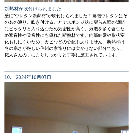
断熱材が吹付けられました。
壁に”ウレタン断熱材”が吹付けられました！発砲ウレタンはそ
の名の通り、吹き付けることでスポンジ状に膨らみ壁の隙間
にピッタリと入り込むため気密性が高く、気泡を多く含むた
め遮音性や吸音性にも優れた断熱材です。内部結露や形状変
化もしにくいため、カビなどの心配もありません。断熱材は
冬の寒さが厳しい信州の家造りには欠かせない部分であり、
職人さんの手によりしっかりと丁寧に施工されています。
10. 2024年10月07日