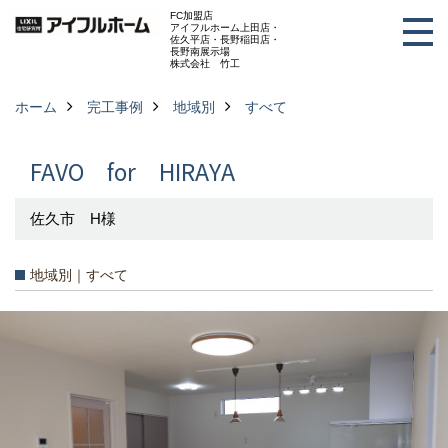
FC加盟店
アイフルホーム上田店・
佐久平店・長野稲田店・
長野南展示場
株式会社 竹工
ホーム
完工事例
地域別
すべて
FAVO for HIRAYA
佐久市 H様
地域別｜すべて