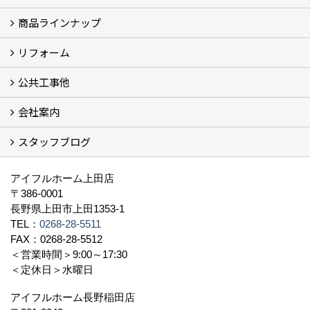
商品ラインナップ
フォトギャラリー
モデルハウス (7)
現場レポート
完工事例
お客様の声
リフォーム
商品ラインアップ一覧
FAVO（フェイボ）【自由設計】
Lodina（ロディナ）【規格住宅】
全館空調システム
公共工事他
コンセプト (2)
選ばれる理由
施工実例（フォトギャラリー）
会社案内
建築工事 実績
土木工事 実績
一般建築(別荘)
公共工事部スタッフ紹介
スタッフブログ
社長挨拶
会社概要
採用情報
アクセス
スタッフ紹介
スタッフブログ
資格取得一覧
プライバシーポリシー
地域貢献 (3)
すべて
アイフルホーム上田店
〒386-0001
長野県上田市上田1353-1
TEL：
0268-28-5511
FAX：0268-28-5512
＜営業時間＞9:00～17:30
＜定休日＞水曜日
アイフルホーム長野稲田店