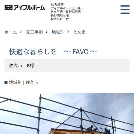
FC加盟店
アイフルホーム上田店・
佐久平店・長野稲田店・
長野南展示場
株式会社 竹工
ホーム
完工事例
地域別
佐久市
快適な暮らしを ～ FAVO ～
佐久市 K様
地域別｜佐久市