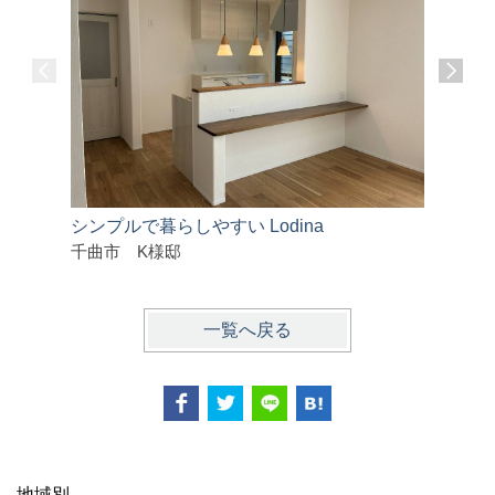
シンプルで暮らしやすい Lodina
全館空調
千曲市 K様邸
東御市 
一覧へ戻る
地域別