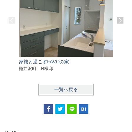
家族と過ごすFAVOの家
シンプルで
軽井沢町 N様邸
千曲市 
一覧へ戻る