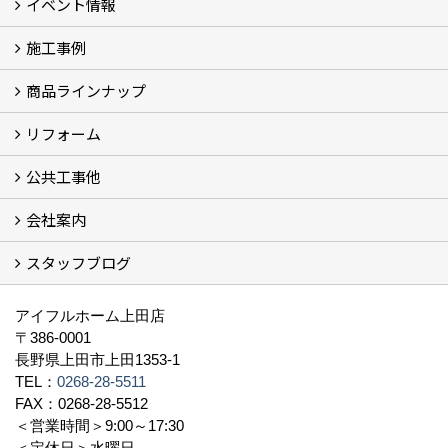
イベント情報
施工事例
イベント予告
過去のイベント
商品ラインナップ
フォトギャラリー
モデルハウス (7)
現場レポート
完工事例
お客様の声
リフォーム
商品ラインアップ一覧
FAVO（フェイボ）【自由設計】
Lodina（ロディナ）【規格住宅】
全館空調システム
公共工事他
コンセプト (2)
選ばれる理由
施工実例（フォトギャラリー）
会社案内
建築工事 実績
土木工事 実績
一般建築(別荘)
公共工事部スタッフ紹介
スタッフブログ
社長挨拶
会社概要
採用情報
アクセス
スタッフ紹介
スタッフブログ
資格取得一覧
プライバシーポリシー
地域貢献 (3)
すべて
アイフルホーム上田店
〒386-0001
長野県上田市上田1353-1
TEL：
0268-28-5511
FAX：0268-28-5512
＜営業時間＞9:00～17:30
＜定休日＞水曜日