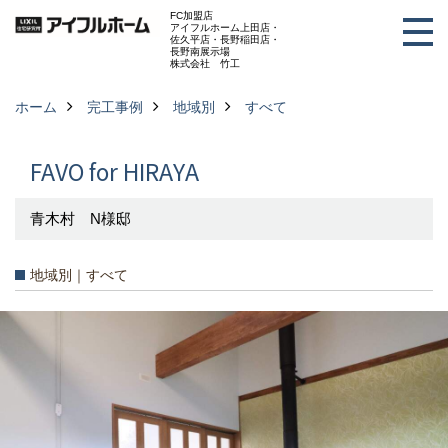
FC加盟店
アイフルホーム上田店・
佐久平店・長野稲田店・
長野南展示場
株式会社 竹工
ホーム
完工事例
地域別
すべて
FAVO for HIRAYA
青木村 N様邸
地域別｜すべて