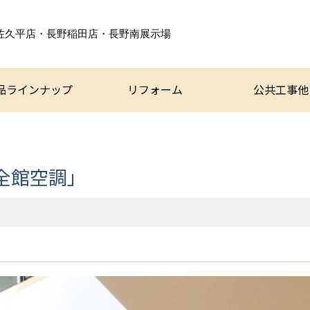
佐久平店・長野稲田店・
長野南展示場
品ラインナップ
リフォーム
公共工事他
全館空調」