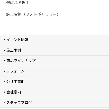
選ばれる理由
施工実例（フォトギャラリー）
イベント情報
施工事例
イベント予告
過去のイベント
商品ラインナップ
フォトギャラリー
モデルハウス (7)
現場レポート
完工事例
お客様の声
リフォーム
商品ラインアップ一覧
FAVO（フェイボ）【自由設計】
Lodina（ロディナ）【規格住宅】
全館空調システム
公共工事他
コンセプト (2)
選ばれる理由
施工実例（フォトギャラリー）
会社案内
建築工事 実績
土木工事 実績
一般建築(別荘)
公共工事部スタッフ紹介
スタッフブログ
社長挨拶
会社概要
採用情報
アクセス
スタッフ紹介
スタッフブログ
資格取得一覧
プライバシーポリシー
地域貢献 (3)