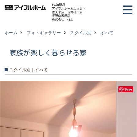
FC加盟店
アイフルホーム上田店・
佐久平店・長野稲田店・
長野南展示場
株式会社 竹工
ホーム
フォトギャラリー
スタイル別
すべて
家族が楽しく暮らせる家
スタイル別｜すべて
Save