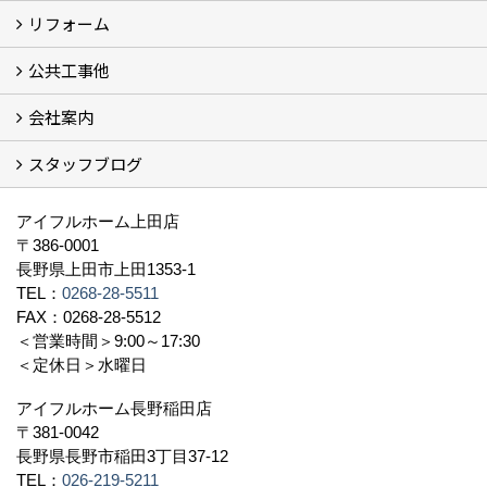
リフォーム
商品ラインアップ一覧
FAVO（フェイボ）【自由設計】
Lodina（ロディナ）【規格住宅】
全館空調システム
公共工事他
コンセプト (2)
選ばれる理由
施工実例（フォトギャラリー）
会社案内
建築工事 実績
土木工事 実績
一般建築(別荘)
公共工事部スタッフ紹介
スタッフブログ
社長挨拶
会社概要
採用情報
アクセス
スタッフ紹介
スタッフブログ
資格取得一覧
プライバシーポリシー
地域貢献 (3)
すべて
アイフルホーム上田店
〒386-0001
長野県上田市上田1353-1
TEL：
0268-28-5511
FAX：0268-28-5512
＜営業時間＞9:00～17:30
＜定休日＞水曜日
アイフルホーム長野稲田店
〒381-0042
長野県長野市稲田3丁目37-12
TEL：
026-219-5211