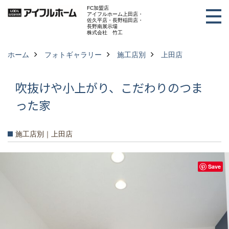
FC加盟店
アイフルホーム上田店・
佐久平店・長野稲田店・
長野南展示場
株式会社 竹工
ホーム
フォトギャラリー
施工店別
上田店
吹抜けや小上がり、こだわりのつま
った家
施工店別｜上田店
Save