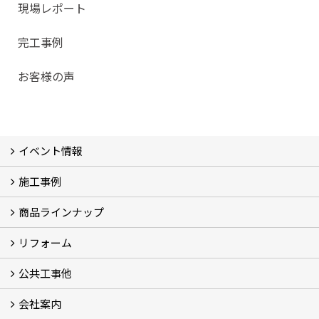
現場レポート
完工事例
お客様の声
イベント情報
施工事例
イベント予告
過去のイベント
商品ラインナップ
フォトギャラリー
モデルハウス (7)
現場レポート
完工事例
お客様の声
リフォーム
商品ラインアップ一覧
FAVO（フェイボ）【自由設計】
Lodina（ロディナ）【規格住宅】
全館空調システム
公共工事他
コンセプト (2)
選ばれる理由
施工実例（フォトギャラリー）
会社案内
建築工事 実績
土木工事 実績
一般建築(別荘)
公共工事部スタッフ紹介