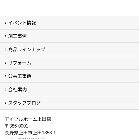
イベント情報
施工事例
イベント予告
過去のイベント
商品ラインナップ
フォトギャラリー
モデルハウス (7)
現場レポート
完工事例
お客様の声
リフォーム
商品ラインアップ一覧
FAVO（フェイボ）【自由設計】
Lodina（ロディナ）【規格住宅】
全館空調システム
公共工事他
コンセプト (2)
選ばれる理由
施工実例（フォトギャラリー）
会社案内
建築工事 実績
土木工事 実績
一般建築(別荘)
公共工事部スタッフ紹介
スタッフブログ
社長挨拶
会社概要
採用情報
アクセス
スタッフ紹介
スタッフブログ
資格取得一覧
プライバシーポリシー
地域貢献 (3)
すべて
アイフルホーム上田店
〒386-0001
長野県上田市上田1353-1