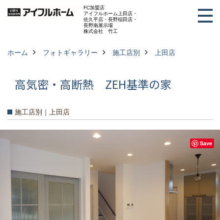
FC加盟店
アイフルホーム上田店・
佐久平店・長野稲田店・
長野南展示場
株式会社 竹工
ホーム
フォトギャラリー
施工店別
上田店
高気密・高断熱 ZEH基準の家
施工店別｜上田店
Save