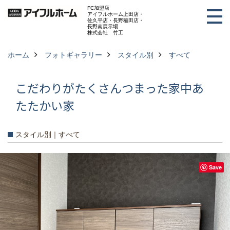
FC加盟店
アイフルホーム上田店・
佐久平店・長野稲田店・
長野南展示場
株式会社 竹工
ホーム
フォトギャラリー
スタイル別
すべて
こだわりがたくさんつまった家中あ
たたかい家
スタイル別｜すべて
Save