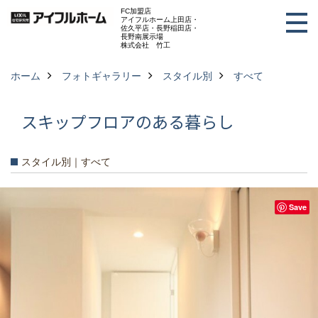
FC加盟店
アイフルホーム上田店・
佐久平店・長野稲田店・
長野南展示場
株式会社 竹工
ホーム
フォトギャラリー
スタイル別
すべて
スキップフロアのある暮らし
スタイル別｜すべて
Save