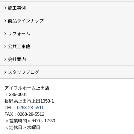
施工事例
イベント予告
過去のイベント
商品ラインナップ
フォトギャラリー
モデルハウス (7)
現場レポート
完工事例
お客様の声
リフォーム
商品ラインアップ一覧
FAVO（フェイボ）【自由設計】
Lodina（ロディナ）【規格住宅】
全館空調システム
公共工事他
コンセプト (2)
選ばれる理由
施工実例（フォトギャラリー）
会社案内
建築工事 実績
土木工事 実績
一般建築(別荘)
公共工事部スタッフ紹介
スタッフブログ
社長挨拶
会社概要
採用情報
アクセス
スタッフ紹介
スタッフブログ
資格取得一覧
プライバシーポリシー
地域貢献 (3)
すべて
アイフルホーム上田店
〒386-0001
長野県上田市上田1353-1
TEL：
0268-28-5511
FAX：0268-28-5512
＜営業時間＞9:00～17:30
＜定休日＞水曜日