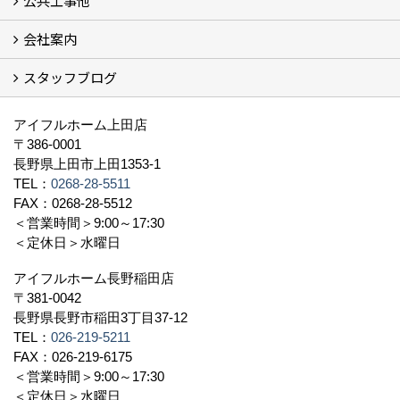
公共工事他
会社案内
建築工事 実績
土木工事 実績
一般建築(別荘)
公共工事部スタッフ紹介
スタッフブログ
社長挨拶
会社概要
採用情報
アクセス
スタッフ紹介
スタッフブログ
資格取得一覧
プライバシーポリシー
地域貢献 (3)
すべて
アイフルホーム上田店
〒386-0001
長野県上田市上田1353-1
TEL：
0268-28-5511
FAX：0268-28-5512
＜営業時間＞9:00～17:30
＜定休日＞水曜日
アイフルホーム長野稲田店
〒381-0042
長野県長野市稲田3丁目37-12
TEL：
026-219-5211
FAX：026-219-6175
＜営業時間＞9:00～17:30
＜定休日＞水曜日