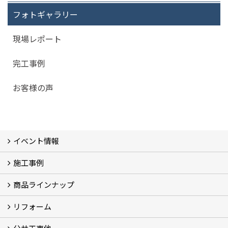
フォトギャラリー
現場レポート
完工事例
お客様の声
イベント情報
施工事例
イベント予告
過去のイベント
商品ラインナップ
フォトギャラリー
モデルハウス (7)
現場レポート
完工事例
お客様の声
リフォーム
商品ラインアップ一覧
FAVO（フェイボ）【自由設計】
Lodina（ロディナ）【規格住宅】
全館空調システム
コンセプト (2)
選ばれる理由
施工実例（フォトギャラリー）