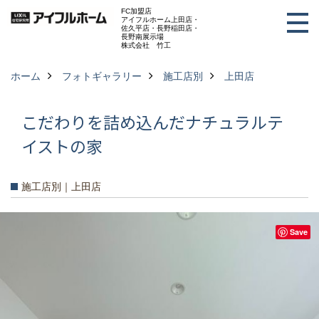
FC加盟店
アイフルホーム上田店・
佐久平店・長野稲田店・
長野南展示場
株式会社 竹工
ホーム
フォトギャラリー
施工店別
上田店
こだわりを詰め込んだナチュラルテ
イストの家
施工店別｜上田店
Save