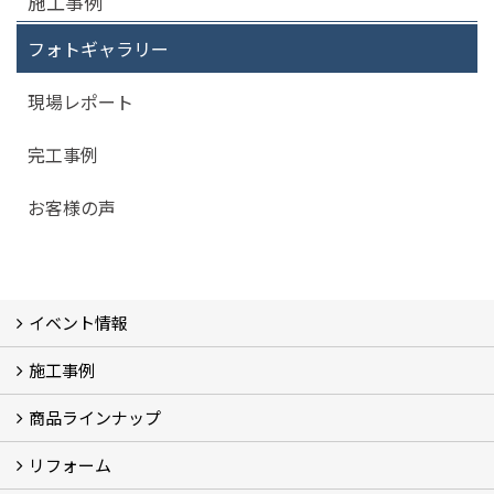
施工事例
フォトギャラリー
現場レポート
完工事例
お客様の声
イベント情報
施工事例
イベント予告
過去のイベント
商品ラインナップ
フォトギャラリー
モデルハウス (7)
現場レポート
完工事例
お客様の声
リフォーム
商品ラインアップ一覧
FAVO（フェイボ）【自由設計】
Lodina（ロディナ）【規格住宅】
全館空調システム