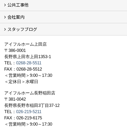
公共工事他
コンセプト (2)
選ばれる理由
施工実例（フォトギャラリー）
会社案内
建築工事 実績
土木工事 実績
一般建築(別荘)
公共工事部スタッフ紹介
スタッフブログ
社長挨拶
会社概要
採用情報
アクセス
スタッフ紹介
スタッフブログ
資格取得一覧
プライバシーポリシー
地域貢献 (3)
すべて
アイフルホーム上田店
〒386-0001
長野県上田市上田1353-1
TEL：
0268-28-5511
FAX：0268-28-5512
＜営業時間＞9:00～17:30
＜定休日＞水曜日
アイフルホーム長野稲田店
〒381-0042
長野県長野市稲田3丁目37-12
TEL：
026-219-5211
FAX：026-219-6175
＜営業時間＞9:00～17:30