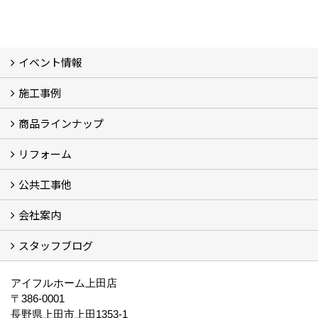
イベント情報
施工事例
イベント予告
過去のイベント
商品ラインナップ
フォトギャラリー
モデルハウス (7)
現場レポート
完工事例
お客様の声
リフォーム
商品ラインアップ一覧
FAVO（フェイボ）【自由設計】
Lodina（ロディナ）【規格住宅】
全館空調システム
公共工事他
コンセプト (2)
選ばれる理由
施工実例（フォトギャラリー）
会社案内
建築工事 実績
土木工事 実績
一般建築(別荘)
公共工事部スタッフ紹介
スタッフブログ
社長挨拶
会社概要
採用情報
アクセス
スタッフ紹介
スタッフブログ
資格取得一覧
プライバシーポリシー
地域貢献 (3)
すべて
アイフルホーム上田店
〒386-0001
長野県上田市上田1353-1