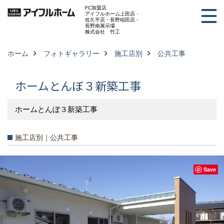
FC加盟店
アイフルホーム上田店・
佐久平店・長野稲田店・
長野南展示場
株式会社 竹工
ホーム
フォトギャラリー
施工店別
公共工事
ホームとんぼ３新築工事
ホームとんぼ３新築工事
施工店別｜公共工事
Save