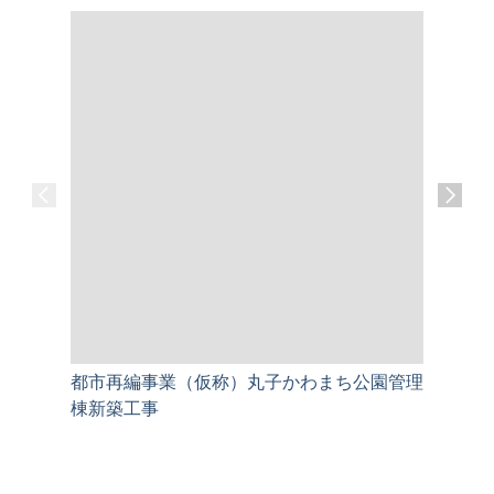
都市再編事業（仮称）丸子かわまち公園管理
上田千曲
棟新築工事
事