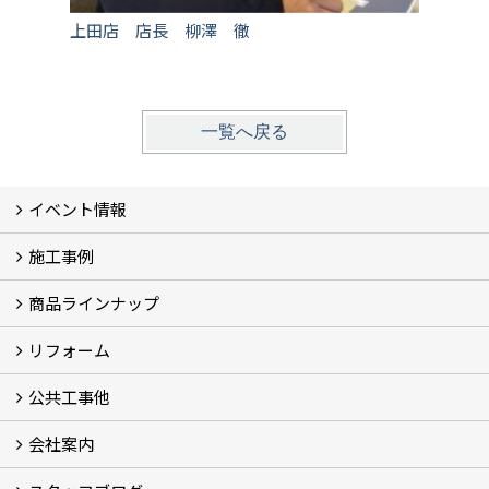
上田店 店長 柳澤 徹
上田店
一覧へ戻る
イベント情報
施工事例
イベント予告
過去のイベント
商品ラインナップ
フォトギャラリー
モデルハウス (7)
現場レポート
完工事例
お客様の声
リフォーム
商品ラインアップ一覧
FAVO（フェイボ）【自由設計】
Lodina（ロディナ）【規格住宅】
全館空調システム
公共工事他
コンセプト (2)
選ばれる理由
施工実例（フォトギャラリー）
会社案内
建築工事 実績
土木工事 実績
一般建築(別荘)
公共工事部スタッフ紹介