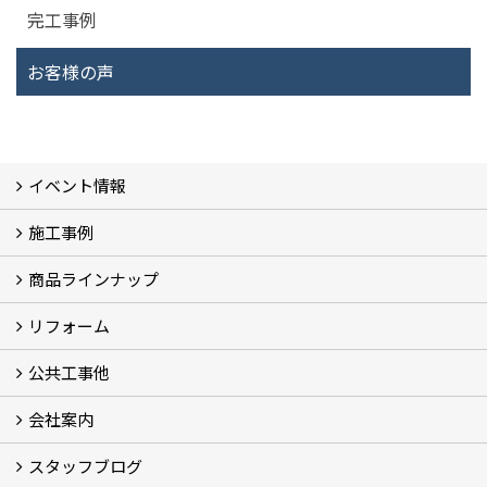
完工事例
お客様の声
イベント情報
施工事例
イベント予告
過去のイベント
商品ラインナップ
フォトギャラリー
モデルハウス (7)
現場レポート
完工事例
お客様の声
リフォーム
商品ラインアップ一覧
FAVO（フェイボ）【自由設計】
Lodina（ロディナ）【規格住宅】
全館空調システム
公共工事他
コンセプト (2)
選ばれる理由
施工実例（フォトギャラリー）
会社案内
建築工事 実績
土木工事 実績
一般建築(別荘)
公共工事部スタッフ紹介
スタッフブログ
社長挨拶
会社概要
採用情報
アクセス
スタッフ紹介
スタッフブログ
資格取得一覧
プライバシーポリシー
地域貢献 (3)