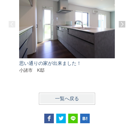
思い通りの家が出来ました！
とても素
小諸市 K邸
千曲市 
一覧へ戻る