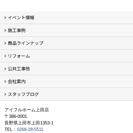
イベント情報
施工事例
イベント予告
過去のイベント
商品ラインナップ
フォトギャラリー
モデルハウス (7)
現場レポート
完工事例
お客様の声
リフォーム
商品ラインアップ一覧
FAVO（フェイボ）【自由設計】
Lodina（ロディナ）【規格住宅】
全館空調システム
公共工事他
コンセプト (2)
選ばれる理由
施工実例（フォトギャラリー）
会社案内
建築工事 実績
土木工事 実績
一般建築(別荘)
公共工事部スタッフ紹介
スタッフブログ
社長挨拶
会社概要
採用情報
アクセス
スタッフ紹介
スタッフブログ
資格取得一覧
プライバシーポリシー
地域貢献 (3)
すべて
アイフルホーム上田店
〒386-0001
長野県上田市上田1353-1
TEL：
0268-28-5511