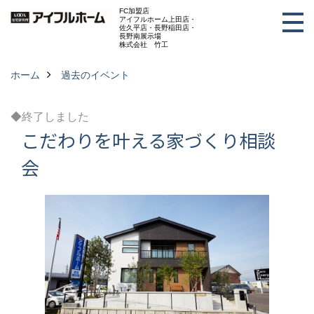
FC加盟店
アイフルホーム上田店・
佐久平店・長野稲田店・
長野南展示場
株式会社 竹工
ホーム
過去のイベント
◆終了しました
こだわりを叶える家づくり相談
会