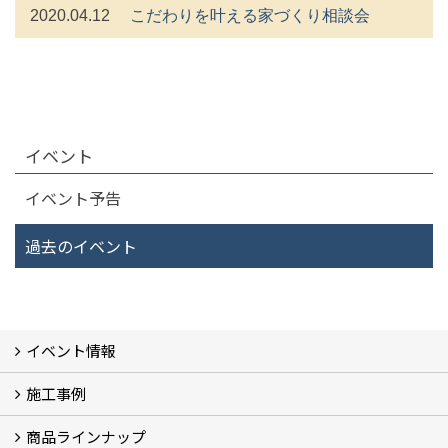
2020.04.12
こだわりを叶える家づくり相談会
イベント
イベント予告
過去のイベント
イベント情報
施工事例
イベント予告
過去のイベント
商品ラインナップ
フォトギャラリー
モデルハウス (7)
現場レポート
完工事例
お客様の声