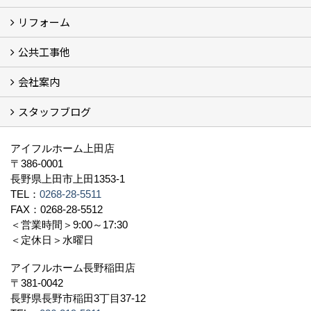
リフォーム
商品ラインアップ一覧
FAVO（フェイボ）【自由設計】
Lodina（ロディナ）【規格住宅】
全館空調システム
公共工事他
コンセプト (2)
選ばれる理由
施工実例（フォトギャラリー）
会社案内
建築工事 実績
土木工事 実績
一般建築(別荘)
公共工事部スタッフ紹介
スタッフブログ
社長挨拶
会社概要
採用情報
アクセス
スタッフ紹介
スタッフブログ
資格取得一覧
プライバシーポリシー
地域貢献 (3)
すべて
アイフルホーム上田店
〒386-0001
長野県上田市上田1353-1
TEL：
0268-28-5511
FAX：0268-28-5512
＜営業時間＞9:00～17:30
＜定休日＞水曜日
アイフルホーム長野稲田店
〒381-0042
長野県長野市稲田3丁目37-12