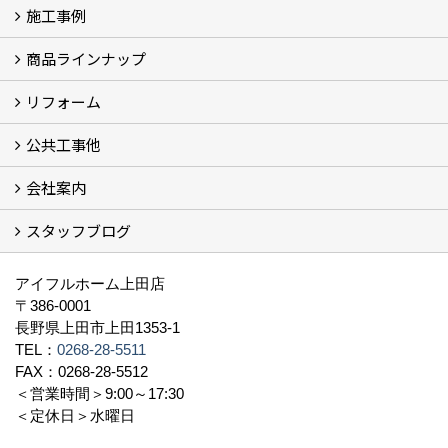
施工事例
イベント予告
過去のイベント
商品ラインナップ
フォトギャラリー
モデルハウス (7)
現場レポート
完工事例
お客様の声
リフォーム
商品ラインアップ一覧
FAVO（フェイボ）【自由設計】
Lodina（ロディナ）【規格住宅】
全館空調システム
公共工事他
コンセプト (2)
選ばれる理由
施工実例（フォトギャラリー）
会社案内
建築工事 実績
土木工事 実績
一般建築(別荘)
公共工事部スタッフ紹介
スタッフブログ
社長挨拶
会社概要
採用情報
アクセス
スタッフ紹介
スタッフブログ
資格取得一覧
プライバシーポリシー
地域貢献 (3)
すべて
アイフルホーム上田店
〒386-0001
長野県上田市上田1353-1
TEL：
0268-28-5511
FAX：0268-28-5512
＜営業時間＞9:00～17:30
＜定休日＞水曜日