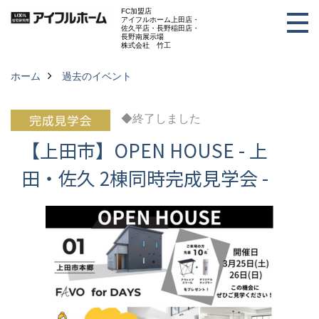
FC加盟店
アイフルホーム上田店・
佐久平店・長野稲田店・
長野南展示場
株式会社 竹工
ホーム
過去のイベント
◆終了しました
【上田市】OPEN HOUSE - 上
田・佐久 2棟同時完成見学会 -