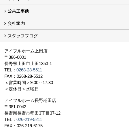
公共工事他
コンセプト (2)
選ばれる理由
施工実例（フォトギャラリー）
会社案内
建築工事 実績
土木工事 実績
一般建築(別荘)
公共工事部スタッフ紹介
スタッフブログ
社長挨拶
会社概要
採用情報
アクセス
スタッフ紹介
スタッフブログ
資格取得一覧
プライバシーポリシー
地域貢献 (3)
すべて
アイフルホーム上田店
〒386-0001
長野県上田市上田1353-1
TEL：
0268-28-5511
FAX：0268-28-5512
＜営業時間＞9:00～17:30
＜定休日＞水曜日
アイフルホーム長野稲田店
〒381-0042
長野県長野市稲田3丁目37-12
TEL：
026-219-5211
FAX：026-219-6175