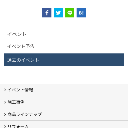
イベント
イベント予告
過去のイベント
イベント情報
施工事例
イベント予告
過去のイベント
商品ラインナップ
フォトギャラリー
モデルハウス (7)
現場レポート
完工事例
お客様の声
リフォーム
商品ラインアップ一覧
FAVO（フェイボ）【自由設計】
Lodina（ロディナ）【規格住宅】
全館空調システム