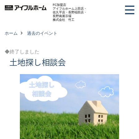
FC加盟店
アイフルホーム上田店・
佐久平店・長野稲田店・
長野南展示場
株式会社 竹工
ホーム
過去のイベント
◆終了しました
土地探し相談会