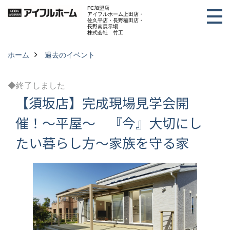
FC加盟店
アイフルホーム上田店・
佐久平店・長野稲田店・
長野南展示場
株式会社 竹工
ホーム
過去のイベント
◆終了しました
【須坂店】完成現場見学会開
催！～平屋～ 『今』大切にし
たい暮らし方～家族を守る家