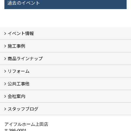
過去のイベント
イベント情報
施工事例
イベント予告
過去のイベント
商品ラインナップ
フォトギャラリー
モデルハウス (7)
現場レポート
完工事例
お客様の声
リフォーム
商品ラインアップ一覧
FAVO（フェイボ）【自由設計】
Lodina（ロディナ）【規格住宅】
全館空調システム
公共工事他
コンセプト (2)
選ばれる理由
施工実例（フォトギャラリー）
会社案内
建築工事 実績
土木工事 実績
一般建築(別荘)
公共工事部スタッフ紹介
スタッフブログ
社長挨拶
会社概要
採用情報
アクセス
スタッフ紹介
スタッフブログ
資格取得一覧
プライバシーポリシー
地域貢献 (3)
すべて
アイフルホーム上田店
〒386-0001