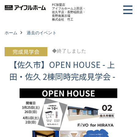
FC加盟店
アイフルホーム上田店・
佐久平店・長野稲田店・
長野南展示場
株式会社 竹工
ホーム
過去のイベント
◆終了しました
【佐久市】OPEN HOUSE - 上
田・佐久 2棟同時完成見学会 -