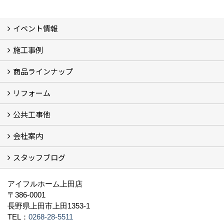
イベント情報
施工事例
イベント予告
過去のイベント
商品ラインナップ
フォトギャラリー
モデルハウス (7)
現場レポート
完工事例
お客様の声
リフォーム
商品ラインアップ一覧
FAVO（フェイボ）【自由設計】
Lodina（ロディナ）【規格住宅】
全館空調システム
公共工事他
コンセプト (2)
選ばれる理由
施工実例（フォトギャラリー）
会社案内
建築工事 実績
土木工事 実績
一般建築(別荘)
公共工事部スタッフ紹介
スタッフブログ
社長挨拶
会社概要
採用情報
アクセス
スタッフ紹介
スタッフブログ
資格取得一覧
プライバシーポリシー
地域貢献 (3)
すべて
アイフルホーム上田店
〒386-0001
長野県上田市上田1353-1
TEL：
0268-28-5511