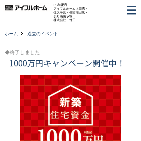
FC加盟店
アイフルホーム上田店・
佐久平店・長野稲田店・
長野南展示場
株式会社 竹工
ホーム
過去のイベント
◆終了しました
1000万円キャンペーン開催中！