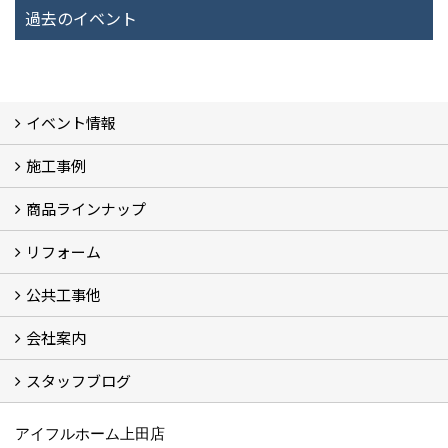
過去のイベント
イベント情報
施工事例
イベント予告
過去のイベント
商品ラインナップ
フォトギャラリー
モデルハウス (7)
現場レポート
完工事例
お客様の声
リフォーム
商品ラインアップ一覧
FAVO（フェイボ）【自由設計】
Lodina（ロディナ）【規格住宅】
全館空調システム
公共工事他
コンセプト (2)
選ばれる理由
施工実例（フォトギャラリー）
会社案内
建築工事 実績
土木工事 実績
一般建築(別荘)
公共工事部スタッフ紹介
スタッフブログ
社長挨拶
会社概要
採用情報
アクセス
スタッフ紹介
スタッフブログ
資格取得一覧
プライバシーポリシー
地域貢献 (3)
すべて
アイフルホーム上田店