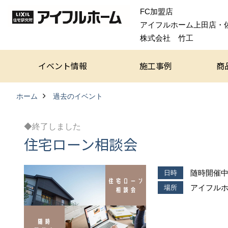
FC加盟店
アイフルホーム上田店・
株式会社 竹工
イベント情報
施工事例
商
ホーム
過去のイベント
◆終了しました
住宅ローン相談会
随時開催
日時
アイフル
場所