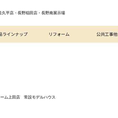
佐久平店・長野稲田店・
長野南展示場
品ラインナップ
リフォーム
公共工事他
中
ホーム上田店 常設モデルハウス