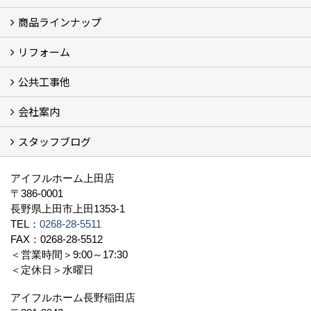
商品ラインナップ
フォトギャラリー
モデルハウス (7)
現場レポート
完工事例
お客様の声
リフォーム
商品ラインアップ一覧
FAVO（フェイボ）【自由設計】
Lodina（ロディナ）【規格住宅】
全館空調システム
公共工事他
コンセプト (2)
選ばれる理由
施工実例（フォトギャラリー）
会社案内
建築工事 実績
土木工事 実績
一般建築(別荘)
公共工事部スタッフ紹介
スタッフブログ
社長挨拶
会社概要
採用情報
アクセス
スタッフ紹介
スタッフブログ
資格取得一覧
プライバシーポリシー
地域貢献 (3)
すべて
アイフルホーム上田店
〒386-0001
長野県上田市上田1353-1
TEL：
0268-28-5511
FAX：0268-28-5512
＜営業時間＞9:00～17:30
＜定休日＞水曜日
アイフルホーム長野稲田店