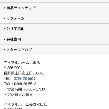
商品ラインナップ
フォトギャラリー
モデルハウス (7)
現場レポート
完工事例
お客様の声
リフォーム
商品ラインアップ一覧
FAVO（フェイボ）【自由設計】
Lodina（ロディナ）【規格住宅】
全館空調システム
公共工事他
コンセプト (2)
選ばれる理由
施工実例（フォトギャラリー）
会社案内
建築工事 実績
土木工事 実績
一般建築(別荘)
公共工事部スタッフ紹介
スタッフブログ
社長挨拶
会社概要
採用情報
アクセス
スタッフ紹介
スタッフブログ
資格取得一覧
プライバシーポリシー
地域貢献 (3)
すべて
アイフルホーム上田店
〒386-0001
長野県上田市上田1353-1
TEL：
0268-28-5511
FAX：0268-28-5512
＜営業時間＞9:00～17:30
＜定休日＞水曜日
アイフルホーム長野稲田店